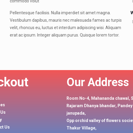
commodo volut
W
Pellentesque facilisis. Nulla imperdiet sit amet magna.
Vestibulum dapibus, mauris nec malesuada fames ac turpis
velit, rhoncus eu, luctus et interdum adipiscing wisi. Aliquam
erat ac ipsum. Integer aliquam purus. Quisque lorem tortor.
ckout
Our Address
Room No-4, Mahananda chawal, 
ces
Rajaram Dhanya bhandar, Pande
 Us
janupada,
y
Opp orchid valley of flowers socie
ct Us
Thakur Village,