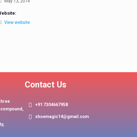
May 13, 2014
ebsite:
View website
Contact Us
Shree
+91 7304667958
y compound,
shoemagic14@gmail.com
ty,