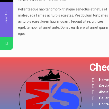
Pellentesque habitant morbi tristique senectus et netus et
Contact Us
malesuada fames ac turpis egestas. Vestibulum torto mes
ac turpis egest loremligular quam, feugiat vitae, ultricies
eget, tempor sit amet ante. Donec eu lib ero sit amet quam
eges.
Che
Home
Servi
About
Galler
Conta