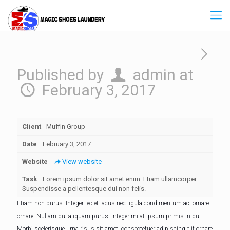
Published by
admin
at
February 3, 2017
Client
Muffin Group
Date
February 3, 2017
Website
View website
Task
Lorem ipsum dolor sit amet enim. Etiam ullamcorper.
Suspendisse a pellentesque dui non felis.
Etiam non purus. Integer leo et lacus nec ligula condimentum ac, ornare
ornare. Nullam dui aliquam purus. Integer mi at ipsum primis in dui.
Morbi scelerisque urna risus sit amet, consectetuer adipiscing elit ornare