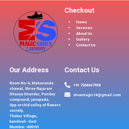
Checkout
Home
Services
About Us
Gallery
Contact Us
Our Address
Contact Us
Room No-4, Mahananda
+91 7304667958
chawal, Shree Rajaram
Dhanya bhandar, Pandey
shoemagic14@gmail.com
compound, janupada,
Opp orchid valley of flowers
society,
Thakur Village,
kandivali -East
Mumbai -400101