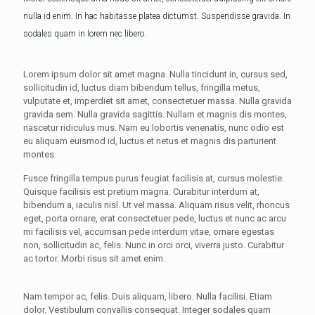
nulla id enim. In hac habitasse platea dictumst. Suspendisse gravida. In
sodales quam in lorem nec libero.
Lorem ipsum dolor sit amet magna. Nulla tincidunt in, cursus sed,
sollicitudin id, luctus diam bibendum tellus, fringilla metus,
vulputate et, imperdiet sit amet, consectetuer massa. Nulla gravida
gravida sem. Nulla gravida sagittis. Nullam et magnis dis montes,
nascetur ridiculus mus. Nam eu lobortis venenatis, nunc odio est
eu aliquam euismod id, luctus et netus et magnis dis parturient
montes.
Fusce fringilla tempus purus feugiat facilisis at, cursus molestie.
Quisque facilisis est pretium magna. Curabitur interdum at,
bibendum a, iaculis nisl. Ut vel massa. Aliquam risus velit, rhoncus
eget, porta ornare, erat consectetuer pede, luctus et nunc ac arcu
mi facilisis vel, accumsan pede interdum vitae, ornare egestas
non, sollicitudin ac, felis. Nunc in orci orci, viverra justo. Curabitur
ac tortor. Morbi risus sit amet enim.
Nam tempor ac, felis. Duis aliquam, libero. Nulla facilisi. Etiam
dolor. Vestibulum convallis consequat. Integer sodales quam